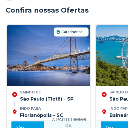
Confira nossas Ofertas
Catarinense
SAINDO DE
SAINDO D
São Paulo (Tietê) - SP
São Pau
INDO PARA
INDO PAR
Florianópolis - SC
Balneár
A PARTIR
189,99
DE: