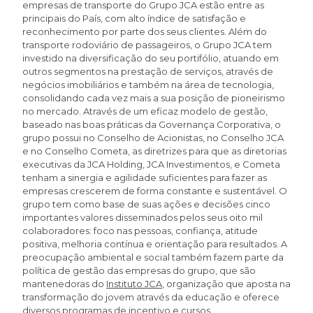
empresas de transporte do Grupo JCA estão entre as
principais do País, com alto índice de satisfação e
reconhecimento por parte dos seus clientes. Além do
transporte rodoviário de passageiros, o Grupo JCA tem
investido na diversificação do seu portifólio, atuando em
outros segmentos na prestação de serviços, através de
negócios imobiliários e também na área de tecnologia,
consolidando cada vez mais a sua posição de pioneirismo
no mercado. Através de um eficaz modelo de gestão,
baseado nas boas práticas da Governança Corporativa, o
grupo possui no Conselho de Acionistas, no Conselho JCA
e no Conselho Cometa, as diretrizes para que as diretorias
executivas da JCA Holding, JCA Investimentos, e Cometa
tenham a sinergia e agilidade suficientes para fazer as
empresas crescerem de forma constante e sustentável. O
grupo tem como base de suas ações e decisões cinco
importantes valores disseminados pelos seus oito mil
colaboradores: foco nas pessoas, confiança, atitude
positiva, melhoria contínua e orientação para resultados. A
preocupação ambiental e social também fazem parte da
política de gestão das empresas do grupo, que são
mantenedoras do
Instituto JCA
, organização que aposta na
transformação do jovem através da educação e oferece
diversos programas de incentivo e cursos