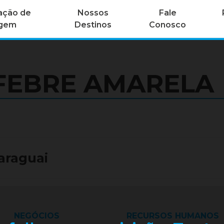
ação de
Nossos
Fale
agem
Destinos
Conosco
FEBRE AMARELA
araguai
NEGÓCIOS
RECURSOS HUMANOS