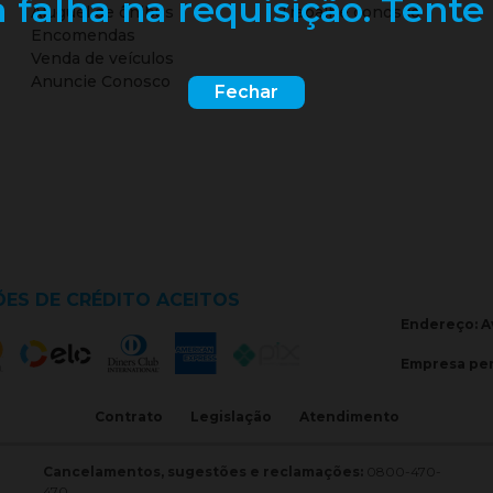
falha na requisição. Tente 
Aluguel de ônibus
Trabalhe conosco
Encomendas
Venda de veículos
Anuncie Conosco
Fechar
ES DE CRÉDITO ACEITOS
Endereço: Av
Empresa per
Contrato
Legislação
Atendimento
Cancelamentos, sugestões e reclamações:
0800-470-
470