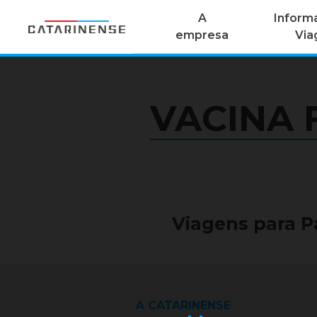
A
Inform
empresa
Vi
VACINA 
Viagens para P
A CATARINENSE