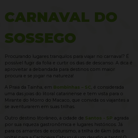
Curitiba - PR
CARNAVAL DO
Buscar passagens
SOSSEGO
Procurando lugares tranquilos para viajar no carnaval? É
possível fugir da folia e curtir os dias de descanso. A dica é
aproveitar a debandada para destinos com maior
procura e se jogar na natureza!
A Praia da Tainha, em
Bombinhas – SC
, é considerada
uma das joias do litoral catarinense e tem vista para o
Mirante do Morro do Macaco, que convida os viajantes a
se aventurarem em suas trilhas.
Outro destino litorâneo, a cidade de
Santos - SP
agrada
por sua riqueza gastronômica e lugares históricos. Já
para os amantes de ecoturismo, a trilha de 6km (ida e
volta) para a Cachoeira Cabuçu é um desafio e tanto! O