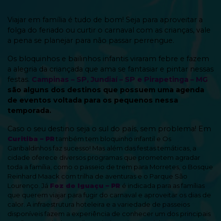
Viajar em família é tudo de bom! Seja para aproveitar a
folga do feriado ou curtir o carnaval com as crianças, vale
a pena se planejar para não passar perrengue.
Os bloquinhos e bailinhos infantis viraram febre e fazem
a alegria da criançada que ama se fantasiar e pintar nessas
festas.
Campinas – SP, Jundiaí – SP e Pirapetinga
– MG
são alguns dos destinos que possuem uma agenda
de eventos voltada para os pequenos nessa
temporada.
Caso o seu destino seja o sul do país, sem problema! Em
Curitiba – PR
também tem bloquinho infantil e Os
Garibaldinhos faz sucesso! Mas além das festas temáticas, a
cidade oferece diversos programas que prometem agradar
toda a família, como o passeio de trem para Morretes, o Bosque
Reinhard Maack com trilha de aventuras e o Parque São
Lourenço. Já
Foz do Iguaçu – PR
é indicada para as famílias
que querem viajar para fugir do carnaval e aproveitar os dias de
calor. A infraestrutura hoteleira e a variedade de passeios
disponíveis fazem a experiência de conhecer um dos principais