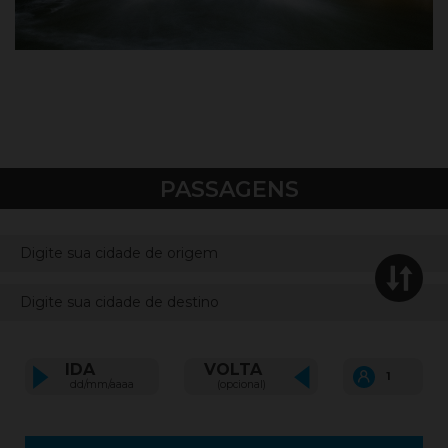
Nova Friburgo - RJ
Buscar passagens
PASSAGENS
Digite
sua
Digite
cidade
sua
de
cidade
origem
Quanti
IDA
VOLTA
de
de
destino
passage