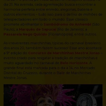
dia 21. Na avenida, cada agremiação busca encontrar a
harmonia perfeita entre enredo, alegorias, bateria e
outros elementos – tudo isso para o delírio de milhões de
telespectadores em todo o mundo. Esse clássico
promete abrilhantar o
Sambódromo do Anhembi
(São
Paulo), a
Marquês de Sapucaí
(Rio de Janeiro), a
Passarela Nego Quirido
(Florianópolis), entre outros.
As irreverentes marchinhas, típicas do carnaval brasileiro
dos anos 20, também fazem sucesso! Esse ano acontece
a 9ª edição do
Concurso de Marchinhas Mestre Jonas
–
evento criado para resgatar a tradição de marchinhas e
muito aguardado no carnaval de
Belo Horizonte
. A
grande final está marcada para o dia a 14, no Mercado
Distrital do Cruzeiro, durante o Baile de Marchinhas
Mestre Jonas.